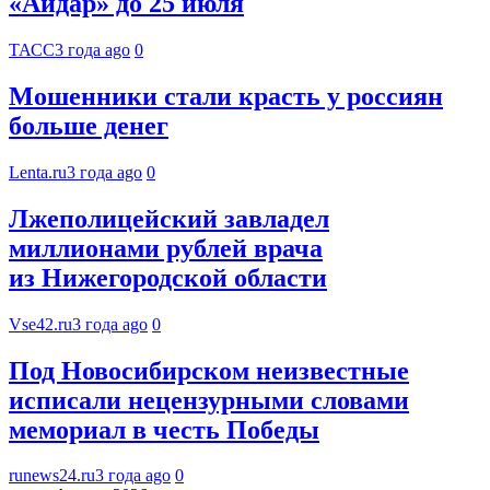
«Айдар» до 25 июля
ТАСС
3 года ago
0
Мошенники стали красть у россиян
больше денег
Lenta.ru
3 года ago
0
Лжеполицейский завладел
миллионами рублей врача
из Нижегородской области
Vse42.ru
3 года ago
0
Под Новосибирском неизвестные
исписали нецензурными словами
мемориал в честь Победы
runews24.ru
3 года ago
0