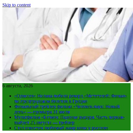
Skip to content
6 августа, 2026
«Одиссея» Нолана побила рекорд «Мстителей: Финал»
по предпродажам билетов в Греции
Финальный трейлер фильма «Человек-паук: Новый
день» — премьера 31 июля
Мультфильм «Бэтмен: Падение рыцаря. Часть первая»
выйдет 25 августа — трейлер
Стал известен любимый жанр кино у россиян