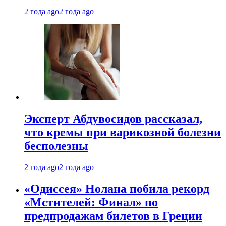
2 года ago
2 года ago
Эксперт Абдувосидов рассказал,
что кремы при варикозной болезни
бесполезны
2 года ago
2 года ago
«Одиссея» Нолана побила рекорд
«Мстителей: Финал» по
предпродажам билетов в Греции