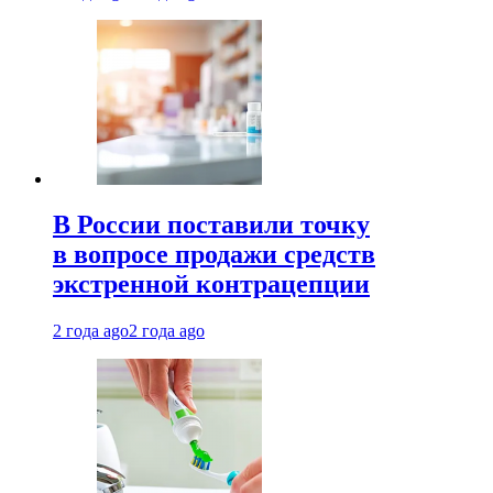
В России поставили точку
в вопросе продажи средств
экстренной контрацепции
2 года ago
2 года ago