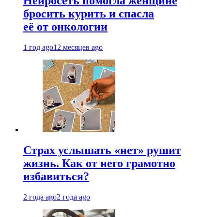
Нейросеть помогла женщине
бросить курить и спасла
её от онкологии
1 год ago
12 месяцев ago
Страх услышать «нет» рушит
жизнь. Как от него грамотно
избавиться?
2 года ago
2 года ago