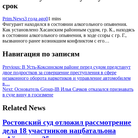
срок
Prim.News
3 года ago
0
1 mins
Фигурант находился в состоянии алкогольного опьянения.
Как установлено Хасанским районным судом, гр. К., находясь
в состоянии алкогольного опьянения, в ходе ссоры с гр. Г.,
вызванного ранее возникшим конфликтом с его…
Навигация по записям
Previous:
В Усть-Коксинском районе перед судом предстанут
двое подростков за совершение преступления в сфере
незаконного оборота наркотиков и управление автомобилем
в…
Next:
Основатель Group-IB Илья Сачков отказался признавать
в суде вину в госизмене
Related News
Ростовский суд отложил рассмотрение
дела 18 участников нацбатальона