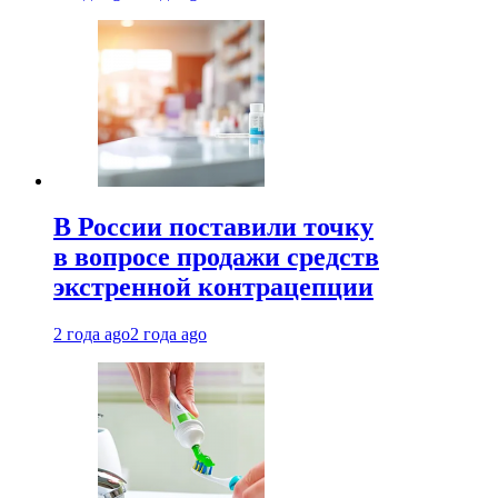
В России поставили точку
в вопросе продажи средств
экстренной контрацепции
2 года ago
2 года ago