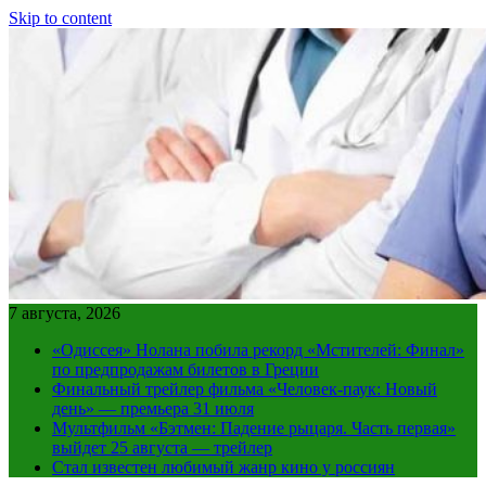
Skip to content
7 августа, 2026
«Одиссея» Нолана побила рекорд «Мстителей: Финал»
по предпродажам билетов в Греции
Финальный трейлер фильма «Человек-паук: Новый
день» — премьера 31 июля
Мультфильм «Бэтмен: Падение рыцаря. Часть первая»
выйдет 25 августа — трейлер
Стал известен любимый жанр кино у россиян