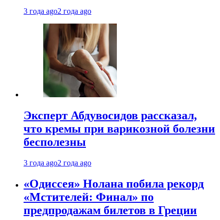
3 года ago
2 года ago
Эксперт Абдувосидов рассказал,
что кремы при варикозной болезни
бесполезны
3 года ago
2 года ago
«Одиссея» Нолана побила рекорд
«Мстителей: Финал» по
предпродажам билетов в Греции