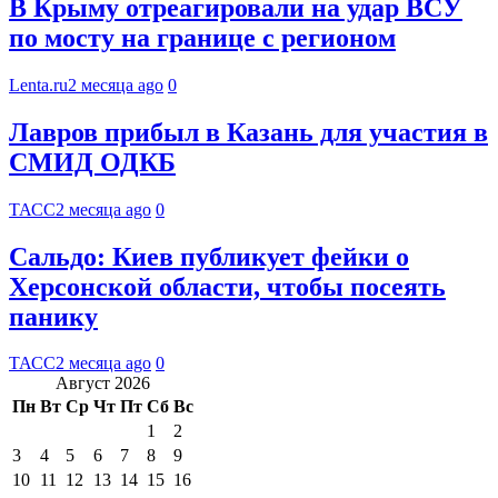
В Крыму отреагировали на удар ВСУ
по мосту на границе с регионом
Lenta.ru
2 месяца ago
0
Лавров прибыл в Казань для участия в
СМИД ОДКБ
ТАСС
2 месяца ago
0
Сальдо: Киев публикует фейки о
Херсонской области, чтобы посеять
панику
ТАСС
2 месяца ago
0
Август 2026
Пн
Вт
Ср
Чт
Пт
Сб
Вс
1
2
3
4
5
6
7
8
9
10
11
12
13
14
15
16