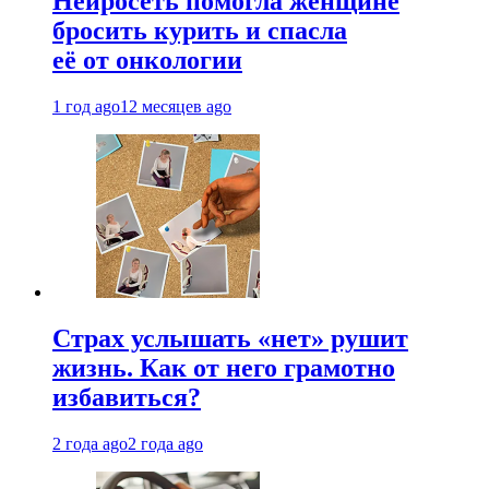
Нейросеть помогла женщине
бросить курить и спасла
её от онкологии
1 год ago
12 месяцев ago
Страх услышать «нет» рушит
жизнь. Как от него грамотно
избавиться?
2 года ago
2 года ago