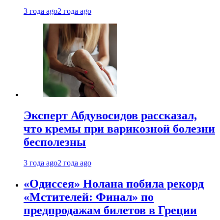
3 года ago
2 года ago
Эксперт Абдувосидов рассказал,
что кремы при варикозной болезни
бесполезны
3 года ago
2 года ago
«Одиссея» Нолана побила рекорд
«Мстителей: Финал» по
предпродажам билетов в Греции