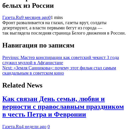
белых из России
Газета.Ru
9 месяцев ago
0
1 mins
Фронт разваливается на глазах, газеты врут, солдаты
дезертируют, а власти первыми бегут из города —
так выглядела последняя страница Белого движения в России.
Навигация по записям
Previous:
Мастер конспирации как советский чекист 3 года
служил муллой в Афганистане
Next:
«Земля Санникова»: почему этот фильм стал самым
скандальным в советском кино
Related News
Как связан День семьи, любви и
верности с православным праздником
в честь Петра и Февронии
Газета.Ru
4 недели ago
0