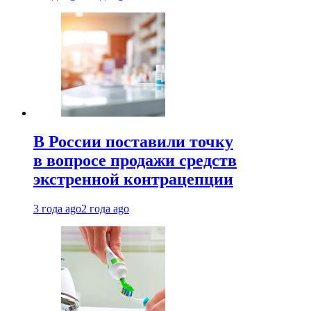
В России поставили точку
в вопросе продажи средств
экстренной контрацепции
3 года ago
2 года ago