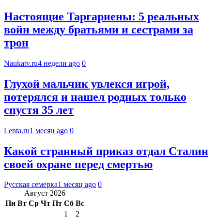
Настоящие Таргариены: 5 реальных
войн между братьями и сестрами за
трон
Naukatv.ru
4 недели ago
0
Глухой мальчик увлекся игрой,
потерялся и нашел родных только
спустя 35 лет
Lenta.ru
1 месяц ago
0
Какой странный приказ отдал Сталин
своей охране перед смертью
Русская семерка
1 месяц ago
0
Август 2026
Пн
Вт
Ср
Чт
Пт
Сб
Вс
1
2