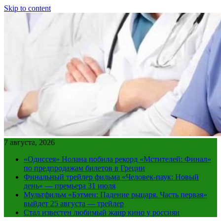
Skip to content
7 августа, 2026
«Одиссея» Нолана побила рекорд «Мстителей: Финал»
по предпродажам билетов в Греции
Финальный трейлер фильма «Человек-паук: Новый
день» — премьера 31 июля
Мультфильм «Бэтмен: Падение рыцаря. Часть первая»
выйдет 25 августа — трейлер
Стал известен любимый жанр кино у россиян