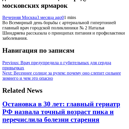
московских ярмарок
Вечерняя Москва
3 месяца ago
0
1 mins
Во Всемирный день борьбы с артериальной гипертонией
главный врач городской поликлиники № 2 Наталья
Шиндряева рассказала о принципах питания и профилактики
заболевания.
Навигация по записям
Previous:
Врач предупредила о губительных для сердца
привычках
Next:
Весеннее солнце за рулем: почему оно слепит сильнее
зимнего и чем это опасно
Related News
Остановка в 30 лет: главный гериатр
РФ назвала точный возраст пика и
перечислила болезни старения