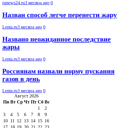
runews24.ru
3 месяца ago
0
Назван способ легче перенести жару
Lenta.ru
3 месяца ago
0
Названо неожиданное последствие
жары
Lenta.ru
3 месяца ago
0
Россиянам назвали норму пускания
газов в день
Lenta.ru
3 месяца ago
0
Август 2026
Пн
Вт
Ср
Чт
Пт
Сб
Вс
1
2
3
4
5
6
7
8
9
10
11
12
13
14
15
16
17
18
19
20
21
22
23