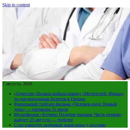
Skip to content
7 августа, 2026
«Одиссея» Нолана побила рекорд «Мстителей: Финал»
по предпродажам билетов в Греции
Финальный трейлер фильма «Человек-паук: Новый
день» — премьера 31 июля
Мультфильм «Бэтмен: Падение рыцаря. Часть первая»
выйдет 25 августа — трейлер
Стал известен любимый жанр кино у россиян