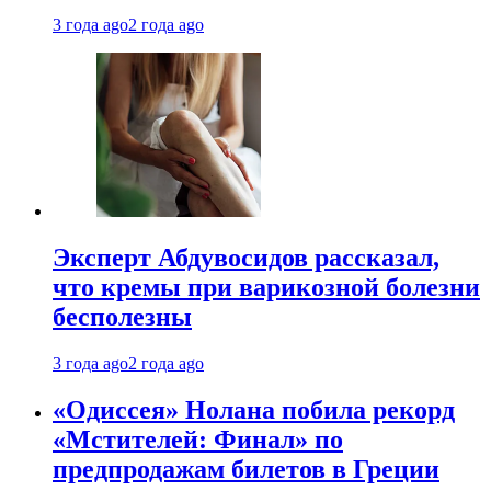
3 года ago
2 года ago
Эксперт Абдувосидов рассказал,
что кремы при варикозной болезни
бесполезны
3 года ago
2 года ago
«Одиссея» Нолана побила рекорд
«Мстителей: Финал» по
предпродажам билетов в Греции