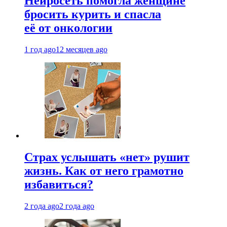
Нейросеть помогла женщине
бросить курить и спасла
её от онкологии
1 год ago
12 месяцев ago
Страх услышать «нет» рушит
жизнь. Как от него грамотно
избавиться?
2 года ago
2 года ago