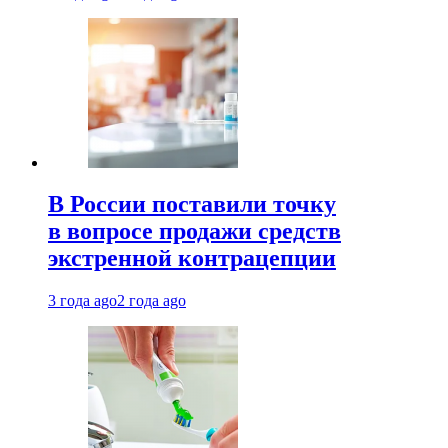
В России поставили точку
в вопросе продажи средств
экстренной контрацепции
3 года ago
2 года ago