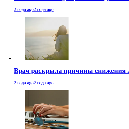
2 года ago
2 года ago
Врач раскрыла причины снижения 
2 года ago
2 года ago