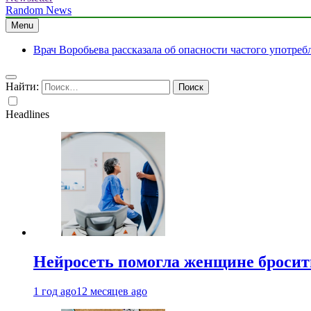
Random News
Menu
Врач Воробьева рассказала об опасности частого употре
Найти:
Headlines
Нейросеть помогла женщине бросить
1 год ago
12 месяцев ago