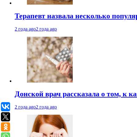
Терапевт назвала несколько попул
2 года ago
2 года ago
Донской врач рассказала о том, к к
2 года ago
2 года ago