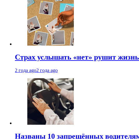
Страх услышать «нет» рушит жизнь.
2 года ago
2 года ago
Названы 10 запрещённых водителям 