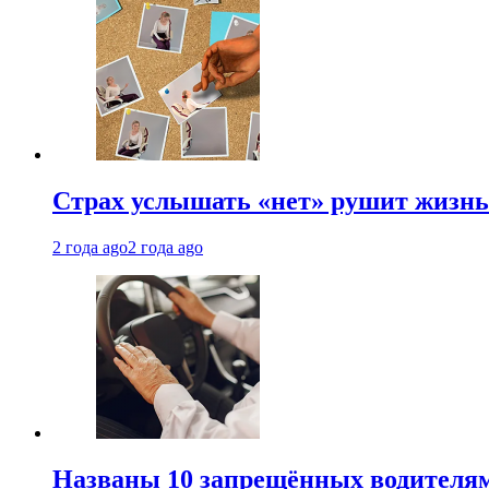
Страх услышать «нет» рушит жизнь.
2 года ago
2 года ago
Названы 10 запрещённых водителям 