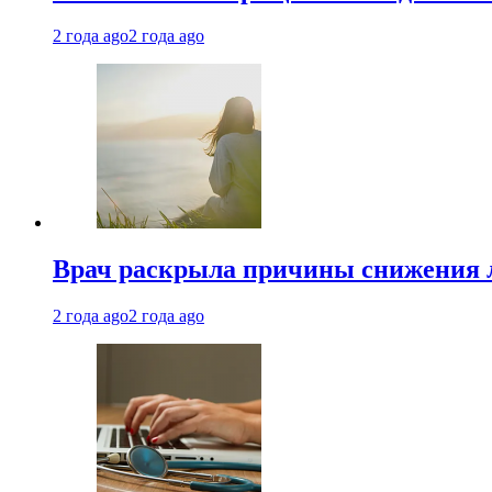
2 года ago
2 года ago
Врач раскрыла причины снижения 
2 года ago
2 года ago