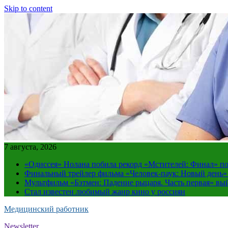
Skip to content
7 августа, 2026
«Одиссея» Нолана побила рекорд «Мстителей: Финал» по
Финальный трейлер фильма «Человек-паук: Новый день»
Мультфильм «Бэтмен: Падение рыцаря. Часть первая» вый
Стал известен любимый жанр кино у россиян
Медицинский работник
Newsletter