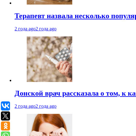
Терапевт назвала несколько попул
2 года ago
2 года ago
Донской врач рассказала о том, к к
2 года ago
2 года ago