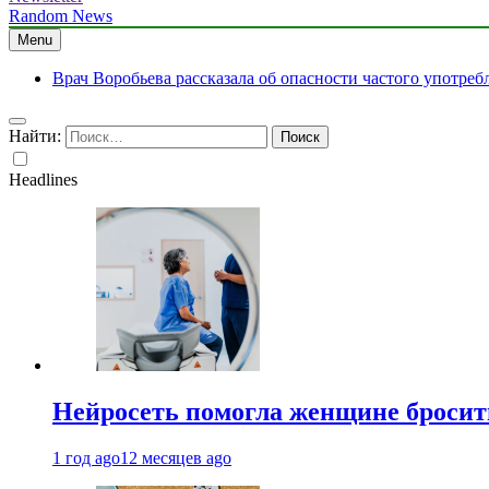
Random News
Menu
Врач Воробьева рассказала об опасности частого употре
Найти:
Headlines
Нейросеть помогла женщине бросить
1 год ago
12 месяцев ago