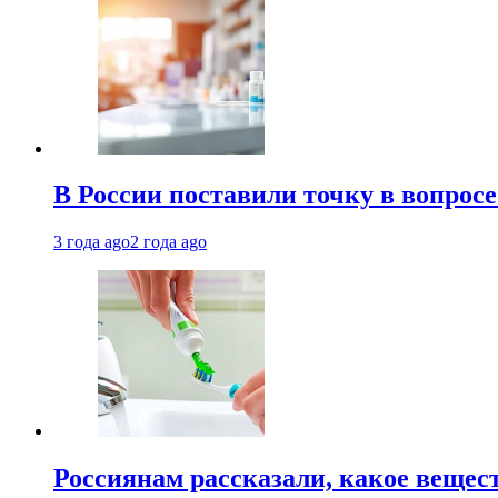
В России поставили точку в вопрос
3 года ago
2 года ago
Россиянам рассказали, какое вещест