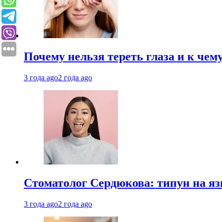
Почему нельзя тереть глаза и к че
3 года ago
2 года ago
Стоматолог Сердюкова: типун на яз
3 года ago
2 года ago