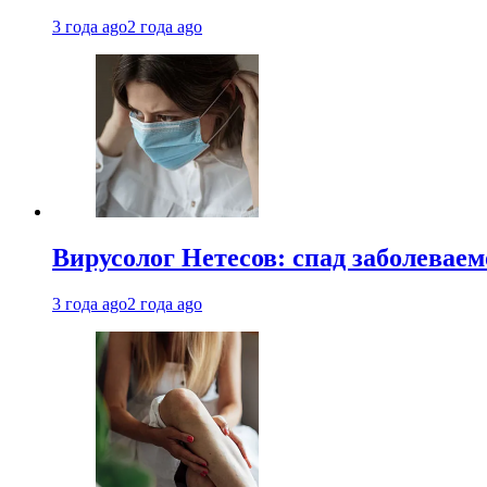
3 года ago
2 года ago
Вирусолог Нетесов: спад заболевае
3 года ago
2 года ago