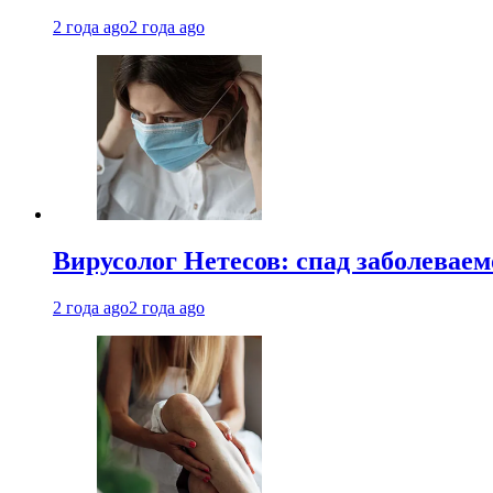
2 года ago
2 года ago
Вирусолог Нетесов: спад заболевае
2 года ago
2 года ago