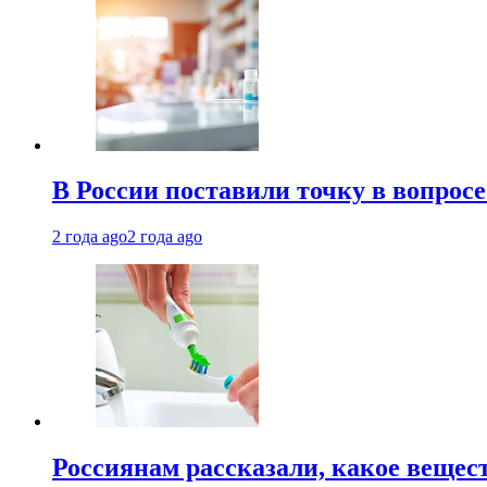
В России поставили точку в вопрос
2 года ago
2 года ago
Россиянам рассказали, какое вещест