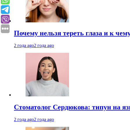
Почему нельзя тереть глаза и к че
2 года ago
2 года ago
Стоматолог Сердюкова: типун на яз
2 года ago
2 года ago