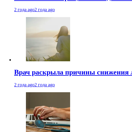
2 года ago
2 года ago
Врач раскрыла причины снижения 
2 года ago
2 года ago