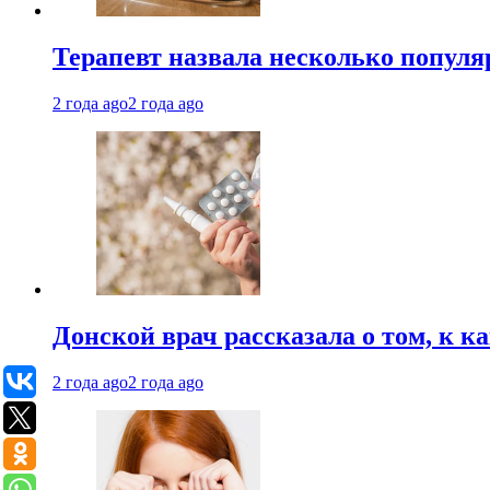
Терапевт назвала несколько попул
2 года ago
2 года ago
Донской врач рассказала о том, к к
2 года ago
2 года ago