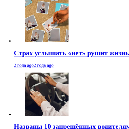
Страх услышать «нет» рушит жизнь.
2 года ago
2 года ago
Названы 10 запрещённых водителям 