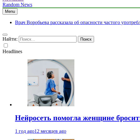
Random News
Menu
Врач Воробьева рассказала об опасности частого употре
Найти:
Headlines
Нейросеть помогла женщине бросить
1 год ago
12 месяцев ago