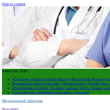
Skip to content
6 августа, 2026
«Одиссея» Нолана побила рекорд «Мстителей: Финал» по
Финальный трейлер фильма «Человек-паук: Новый день»
Мультфильм «Бэтмен: Падение рыцаря. Часть первая» вый
Стал известен любимый жанр кино у россиян
Медицинский работник
Newsletter