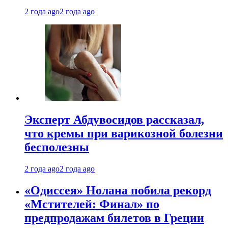
2 года ago
2 года ago
Эксперт Абдувосидов рассказал,
что кремы при варикозной болезни
бесполезны
2 года ago
2 года ago
«Одиссея» Нолана побила рекорд
«Мстителей: Финал» по
предпродажам билетов в Греции