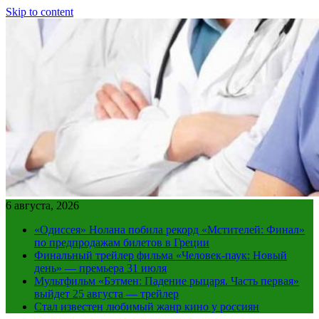
Skip to content
6 августа, 2026
«Одиссея» Нолана побила рекорд «Мстителей: Финал»
по предпродажам билетов в Греции
Финальный трейлер фильма «Человек-паук: Новый
день» — премьера 31 июля
Мультфильм «Бэтмен: Падение рыцаря. Часть первая»
выйдет 25 августа — трейлер
Стал известен любимый жанр кино у россиян