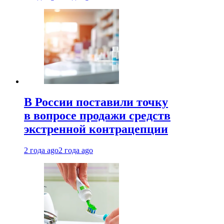
В России поставили точку
в вопросе продажи средств
экстренной контрацепции
2 года ago
2 года ago