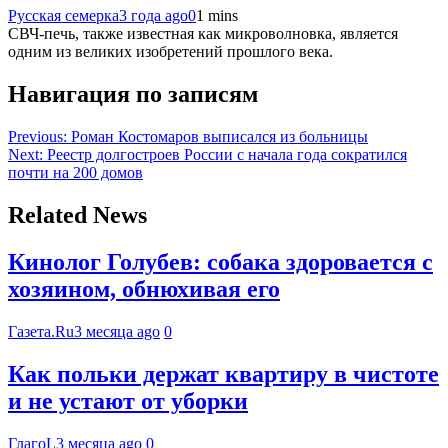
Русская семерка
3 года ago
0
1 mins
СВЧ-печь, также известная как микроволновка, является
одним из великих изобретений прошлого века.
Навигация по записям
Previous:
Роман Костомаров выписался из больницы
Next:
Реестр долгостроев России с начала года сократился
почти на 200 домов
Related News
Кинолог Голубев: собака здоровается с
хозяином, обнюхивая его
Газета.Ru
3 месяца ago
0
Как польки держат квартиру в чистоте
и не устают от уборки
ГлагоL
3 месяца ago
0