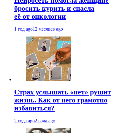
Нейросеть помогла женщине
бросить курить и спасла
её от онкологии
1 год ago
12 месяцев ago
Страх услышать «нет» рушит
жизнь. Как от него грамотно
избавиться?
2 года ago
2 года ago