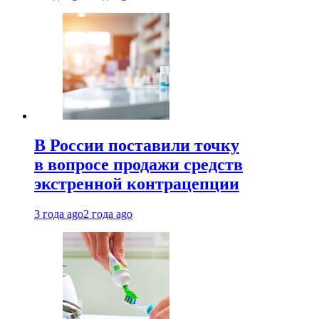
В России поставили точку
в вопросе продажи средств
экстренной контрацепции
3 года ago
2 года ago