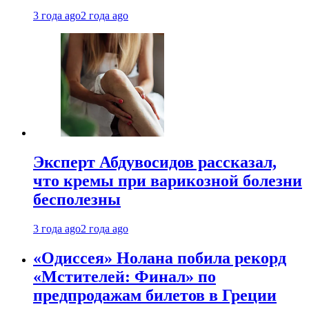
3 года ago
2 года ago
Эксперт Абдувосидов рассказал,
что кремы при варикозной болезни
бесполезны
3 года ago
2 года ago
«Одиссея» Нолана побила рекорд
«Мстителей: Финал» по
предпродажам билетов в Греции