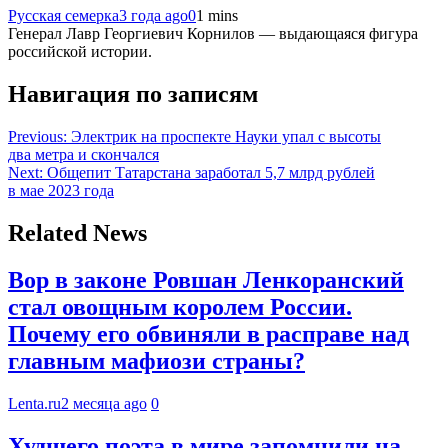
Русская семерка
3 года ago
0
1 mins
Генерал Лавр Георгиевич Корнилов — выдающаяся фигура
российской истории.
Навигация по записям
Previous:
Электрик на проспекте Науки упал с высоты
два метра и скончался
Next:
Общепит Татарстана заработал 5,7 млрд рублей
в мае 2023 года
Related News
Вор в законе Ровшан Ленкоранский
стал овощным королем России.
Почему его обвиняли в расправе над
главным мафиози страны?
Lenta.ru
2 месяца ago
0
Худшего поэта в мире запомнили на