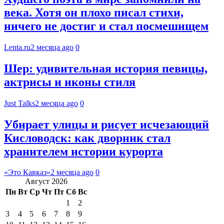
века. Хотя он плохо писал стихи,
ничего не достиг и стал посмешищем
Lenta.ru
2 месяца ago
0
Шер: удивительная история певицы,
актрисы и иконы стиля
Just Talks
2 месяца ago
0
Убирает улицы и рисует исчезающий
Кисловодск: как дворник стал
хранителем истории курорта
«Это Кавказ»
2 месяца ago
0
Август 2026
Пн
Вт
Ср
Чт
Пт
Сб
Вс
1
2
3
4
5
6
7
8
9