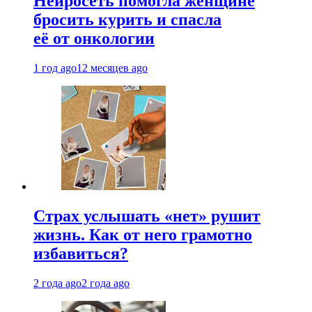
Нейросеть помогла женщине
бросить курить и спасла
её от онкологии
1 год ago
12 месяцев ago
Страх услышать «нет» рушит
жизнь. Как от него грамотно
избавиться?
2 года ago
2 года ago