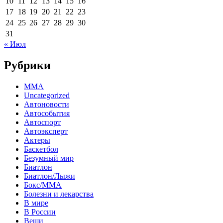
10
11
12
13
14
15
16
17
18
19
20
21
22
23
24
25
26
27
28
29
30
31
« Июл
Рубрики
MMA
Uncategorized
Автоновости
Автособытия
Автоспорт
Автоэксперт
Актеры
Баскетбол
Безумный мир
Биатлон
Биатлон/Лыжи
Бокс/MMA
Болезни и лекарства
В мире
В России
Вещи