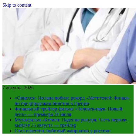
Skip to content
7 августа, 2026
«Одиссея» Нолана побила рекорд «Мстителей: Финал»
по предпродажам билетов в Греции
Финальный трейлер фильма «Человек-паук: Новый
день» — премьера 31 июля
Мультфильм «Бэтмен: Падение рыцаря. Часть первая»
выйдет 25 августа — трейлер
Стал известен любимый жанр кино у россиян