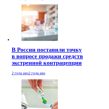
В России поставили точку
в вопросе продажи средств
экстренной контрацепции
2 года ago
2 года ago