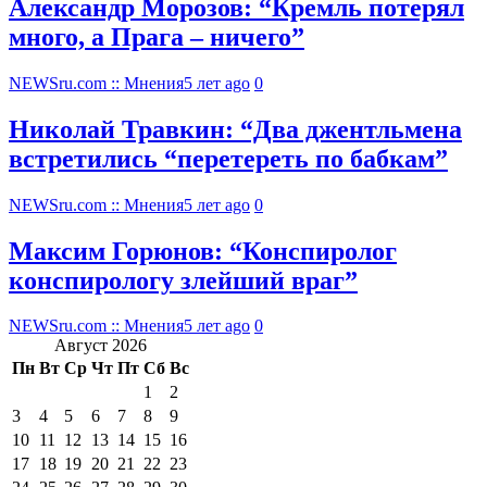
Александр Морозов: “Кремль потерял
много, а Прага – ничего”
NEWSru.com :: Мнения
5 лет ago
0
Николай Травкин: “Два джентльмена
встретились “перетереть по бабкам”
NEWSru.com :: Мнения
5 лет ago
0
Максим Горюнов: “Конспиролог
конспирологу злейший враг”
NEWSru.com :: Мнения
5 лет ago
0
Август 2026
Пн
Вт
Ср
Чт
Пт
Сб
Вс
1
2
3
4
5
6
7
8
9
10
11
12
13
14
15
16
17
18
19
20
21
22
23