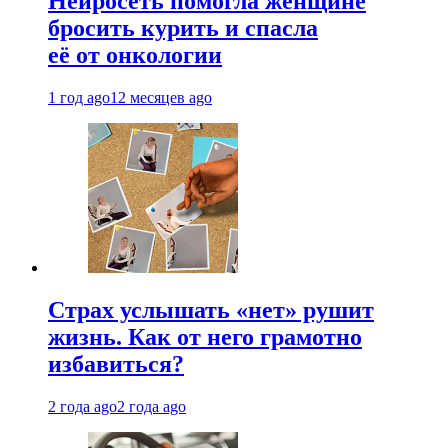
Нейросеть помогла женщине
бросить курить и спасла
её от онкологии
1 год ago
12 месяцев ago
Страх услышать «нет» рушит
жизнь. Как от него грамотно
избавиться?
2 года ago
2 года ago