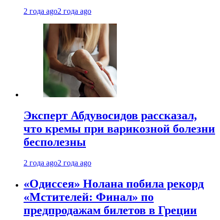
2 года ago
2 года ago
Эксперт Абдувосидов рассказал,
что кремы при варикозной болезни
бесполезны
2 года ago
2 года ago
«Одиссея» Нолана побила рекорд
«Мстителей: Финал» по
предпродажам билетов в Греции