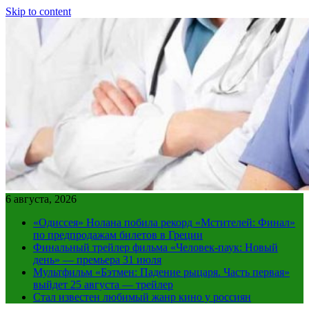
Skip to content
6 августа, 2026
«Одиссея» Нолана побила рекорд «Мстителей: Финал»
по предпродажам билетов в Греции
Финальный трейлер фильма «Человек-паук: Новый
день» — премьера 31 июля
Мультфильм «Бэтмен: Падение рыцаря. Часть первая»
выйдет 25 августа — трейлер
Стал известен любимый жанр кино у россиян