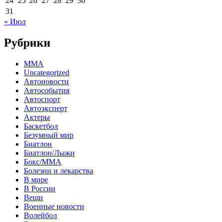
24
25
26
27
28
29
30
31
« Июл
Рубрики
MMA
Uncategorized
Автоновости
Автособытия
Автоспорт
Автоэксперт
Актеры
Баскетбол
Безумный мир
Биатлон
Биатлон/Лыжи
Бокс/MMA
Болезни и лекарства
В мире
В России
Вещи
Военные новости
Волейбол