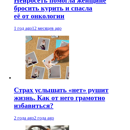
Нейросеть помогла женщине
бросить курить и спасла
её от онкологии
1 год ago
12 месяцев ago
Страх услышать «нет» рушит
жизнь. Как от него грамотно
избавиться?
2 года ago
2 года ago