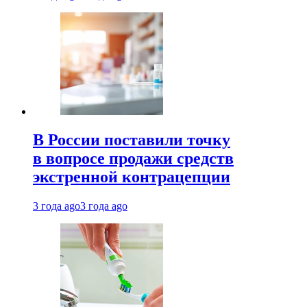
В России поставили точку
в вопросе продажи средств
экстренной контрацепции
3 года ago
3 года ago