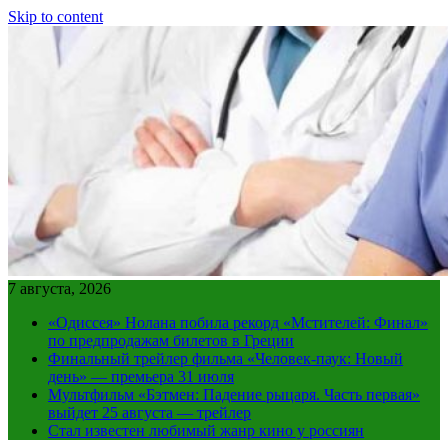
Skip to content
7 августа, 2026
«Одиссея» Нолана побила рекорд «Мстителей: Финал»
по предпродажам билетов в Греции
Финальный трейлер фильма «Человек-паук: Новый
день» — премьера 31 июля
Мультфильм «Бэтмен: Падение рыцаря. Часть первая»
выйдет 25 августа — трейлер
Стал известен любимый жанр кино у россиян