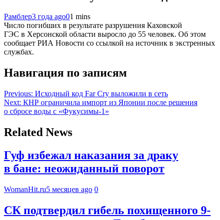
Рамблер
3 года ago
0
1 mins
Число погибших в результате разрушения Каховской
ГЭС в Херсонской области выросло до 55 человек. Об этом
сообщает РИА Новости со ссылкой на источник в экстренных
службах.
Навигация по записям
Previous:
Исходный код Far Cry выложили в сеть
Next:
КНР ограничила импорт из Японии после решения
о сбросе воды с «Фукусимы-1»
Related News
Гуф избежал наказания за драку
в бане: неожиданный поворот
WomanHit.ru
5 месяцев ago
0
СК подтвердил гибель похищенного 9-