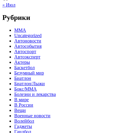
« Июл
Рубрики
MMA
Uncategorized
Автоновости
Автособытия
Автоспорт
Автоэксперт
Актеры
Баскетбол
Безумный мир
Биатлон
Биатлон/Лыжи
Бокс/MMA
Болезни и лекарства
В мире
В России
Вещи
Военные новости
Волейбол
Гаджеты
Гандбол