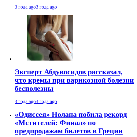
3 года ago
3 года ago
Эксперт Абдувосидов рассказал,
что кремы при варикозной болезни
бесполезны
3 года ago
3 года ago
«Одиссея» Нолана побила рекорд
«Мстителей: Финал» по
предпродажам билетов в Греции