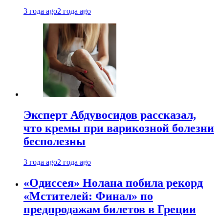
3 года ago
2 года ago
Эксперт Абдувосидов рассказал,
что кремы при варикозной болезни
бесполезны
3 года ago
2 года ago
«Одиссея» Нолана побила рекорд
«Мстителей: Финал» по
предпродажам билетов в Греции