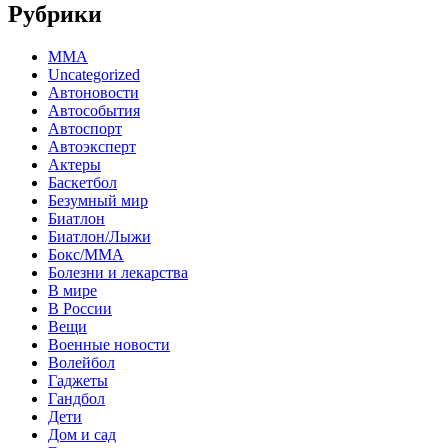
Рубрики
MMA
Uncategorized
Автоновости
Автособытия
Автоспорт
Автоэксперт
Актеры
Баскетбол
Безумный мир
Биатлон
Биатлон/Лыжи
Бокс/MMA
Болезни и лекарства
В мире
В России
Вещи
Военные новости
Волейбол
Гаджеты
Гандбол
Дети
Дом и сад