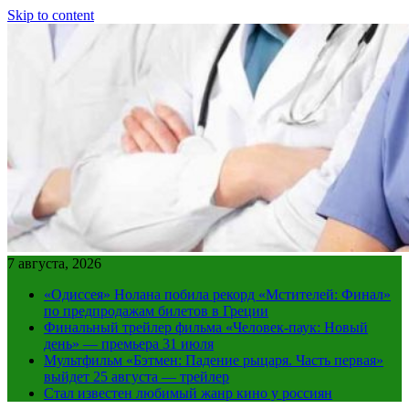
Skip to content
7 августа, 2026
«Одиссея» Нолана побила рекорд «Мстителей: Финал»
по предпродажам билетов в Греции
Финальный трейлер фильма «Человек-паук: Новый
день» — премьера 31 июля
Мультфильм «Бэтмен: Падение рыцаря. Часть первая»
выйдет 25 августа — трейлер
Стал известен любимый жанр кино у россиян