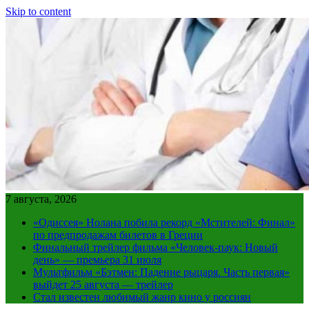
Skip to content
7 августа, 2026
«Одиссея» Нолана побила рекорд «Мстителей: Финал»
по предпродажам билетов в Греции
Финальный трейлер фильма «Человек-паук: Новый
день» — премьера 31 июля
Мультфильм «Бэтмен: Падение рыцаря. Часть первая»
выйдет 25 августа — трейлер
Стал известен любимый жанр кино у россиян