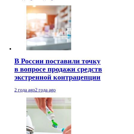
В России поставили точку
в вопросе продажи средств
экстренной контрацепции
2 года ago
2 года ago