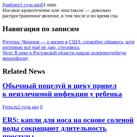
Рамблер
3 года ago
0
1 mins
Носовое кровотечение или эпистаксис — довольно
распространенное явление, в том числе и во время сна.
Навигация по записям
Previous:
Чинахов — о жизни в США: спокойно общаюсь, хотя
интервью всё ещё не даю, стесняюсь
Next:
В реке в Ростовской области нашли холероподобную
микрофлору
Related News
Обычный поцелуй в щеку привел
к неизлечимой инфекции у ребенка
Ferra.ru
2 года ago
0
ERS: капли для носа на основе соленой
воды сокращают длительность
простуды