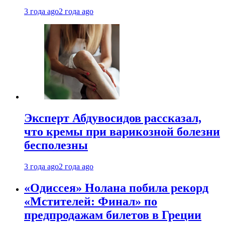
3 года ago
2 года ago
Эксперт Абдувосидов рассказал,
что кремы при варикозной болезни
бесполезны
3 года ago
2 года ago
«Одиссея» Нолана побила рекорд
«Мстителей: Финал» по
предпродажам билетов в Греции