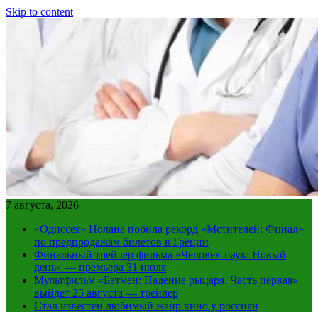
Skip to content
7 августа, 2026
«Одиссея» Нолана побила рекорд «Мстителей: Финал»
по предпродажам билетов в Греции
Финальный трейлер фильма «Человек-паук: Новый
день» — премьера 31 июля
Мультфильм «Бэтмен: Падение рыцаря. Часть первая»
выйдет 25 августа — трейлер
Стал известен любимый жанр кино у россиян