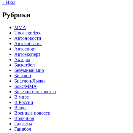
« Июл
Рубрики
MMA
Uncategorized
Автоновости
Автособытия
Автоспорт
Автоэксперт
Актеры
Баскетбол
Безумный мир
Биатлон
Биатлон/Лыжи
Бокс/MMA
Болезни и лекарства
В мире
В России
Вещи
Военные новости
Волейбол
Гаджеты
Гандбол