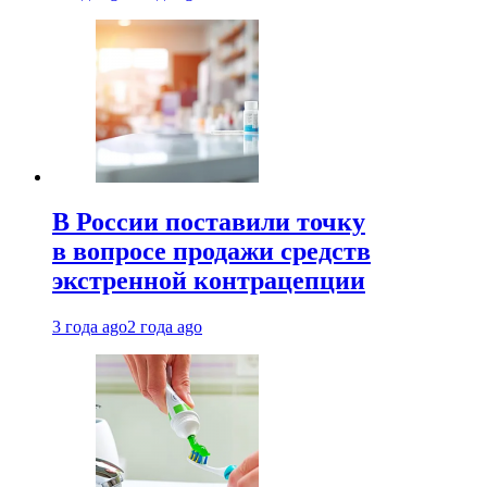
В России поставили точку
в вопросе продажи средств
экстренной контрацепции
3 года ago
2 года ago